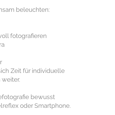
insam beleuchten:
ll fotografieren
ra
r
ch Zeit für individuelle
 weiter.
sefotografie bewusst
lreflex oder Smartphone.