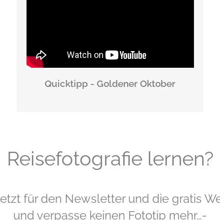
Quicktipp - Goldener Oktober
Reisefotografie lernen?
jetzt für den Newsletter und die gratis W
und verpasse keinen Fototip mehr…-