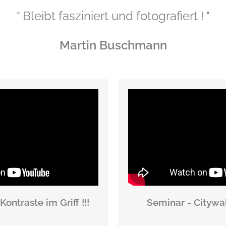
" Bleibt fasziniert und fotografiert ! "
Martin Buschmann
ontraste im Griff !!!
Seminar - Citywa