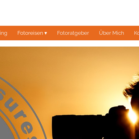
ing
Fotoreisen ▾
Fotoratgeber
Über Mich
K