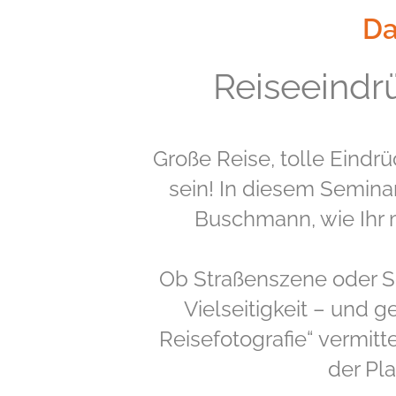
Da
Reiseeindrü
Große Reise, tolle Eindrü
sein! In diesem Seminar
Buschmann, wie Ihr 
Ob Straßenszene oder So
Vielseitigkeit – und g
Reisefotografie“ vermit
der Pl