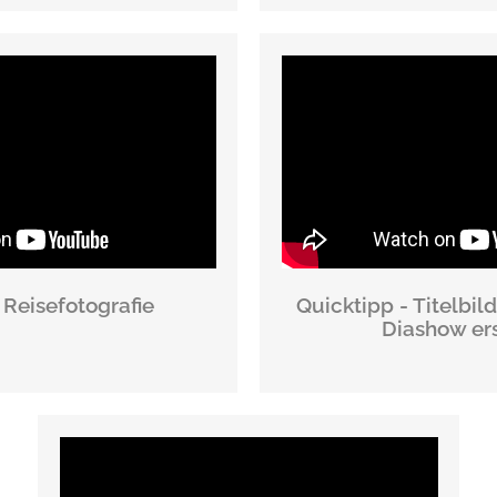
 Reisefotografie
Quicktipp - Titelbil
Diashow ers